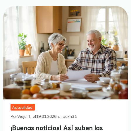
Actualidad
Por
Viaje T.
el
19.01.2026
a las
7h31
¡Buenas noticias! Así suben las