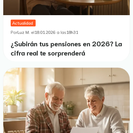
Actualidad
Por
Luz M.
el
18.01.2026
a las
18h31
¿Subirán tus pensiones en 2026? La
cifra real te sorprenderá